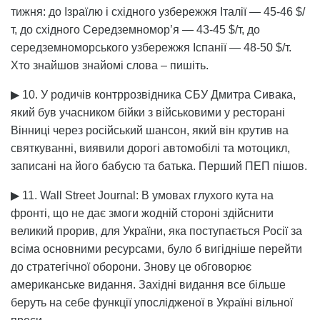
тижня: до Ізраїлю і східного узбережжя Італії — 45-46 $/
т, до східного Середземномор’я — 43-45 $/т, до
середземноморського узбережжя Іспанії — 48-50 $/т.
Хто знайшов знайомі слова – пишіть.
▶ 10. У родичів контррозвідника СБУ Дмитра Сивака,
який був учасником бійки з військовими у ресторані
Вінниці через російський шансон, який він крутив на
святкуванні, виявили дорогі автомобілі та мотоцикл,
записані на його бабусю та батька. Перший ПЕП пішов.
▶ 11. Wall Street Journal: В умовах глухого кута на
фронті, що не дає змоги жодній стороні здійснити
великий прорив, для України, яка поступається Росії за
всіма основними ресурсами, було б вигідніше перейти
до стратегічної оборони. Знову це обговорює
американське видання. Західні видання все більше
беруть на себе функції упослідженої в Україні вільної