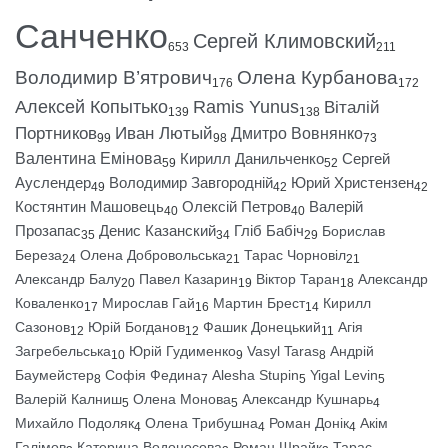
Санченко
Сергей Климовский
653
211
Володимир В’ятрович
Олена Курбанова
176
172
Алексей Копытько
Ramis Yunus
Віталій
139
138
Портников
Иван Лютый
Дмитро Вовнянко
99
98
73
Валентина Емінова
Кирилл Данильченко
Сергей
59
52
Ауслендер
Володимир Завгородній
Юрий Христензен
49
42
42
Костянтин Машовець
Олексій Петров
Валерій
40
40
Прозапас
Денис Казанский
Гліб Бабіч
Борислав
35
34
29
Береза
Олена Добровольська
Тарас Чорновіл
24
21
21
Александр Балу
Павел Казарин
Віктор Таран
Александр
20
19
18
Коваленко
Мирослав Гай
Мартин Брест
Кирилл
17
16
14
Сазонов
Юрій Богданов
Фашик Донецький
Агія
12
12
11
Загребельська
Юрій Гудименко
Vasyl Taras
Андрій
10
9
8
Баумейстер
Софія Федина
Alesha Stupin
Yigal Levin
8
7
5
5
Валерій Калниш
Олена Монова
Александр Кушнарь
5
5
4
Михайло Подоляк
Олена Трибушна
Роман Донік
Акім
4
4
4
Галімов
Катерина Водоносова
Роман Шрайк
Тарас