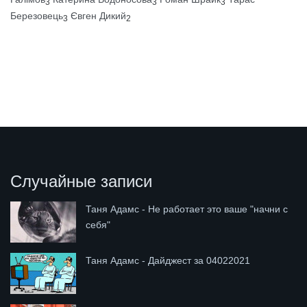
3
3
3
Березовець
Євген Дикий
3
2
Случайные записи
Таня Адамс - Не работает это ваше "начни с
себя"
Таня Адамс - Дайджест за 04022021