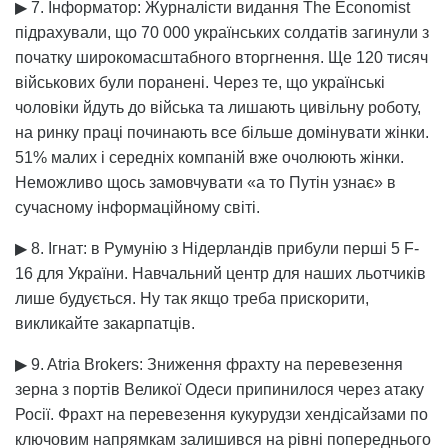
▶ 7. Інформатор: Журналісти видання The Economist
підрахували, що 70 000 українських солдатів загинули з
початку широкомасштабного вторгнення. Ще 120 тисяч
військових були поранені. Через те, що українські
чоловіки йдуть до війська та лишають цивільну роботу,
на ринку праці починають все більше домінувати жінки.
51% малих і середніх компаній вже очолюють жінки.
Неможливо щось замовчувати «а то Путін узнає» в
сучасному інформаційному світі.
▶ 8. Ігнат: в Румунію з Нідерландів прибули перші 5 F-
16 для України. Навчальний центр для наших льотчиків
лише будується. Ну так якщо треба прискорити,
викликайте закарпатців.
▶ 9. Atria Brokers: Зниження фрахту на перевезення
зерна з портів Великої Одеси припинилося через атаку
Росії. Фрахт на перевезення кукурудзи хендісайзами по
ключовим напрямкам залишився на рівні попереднього