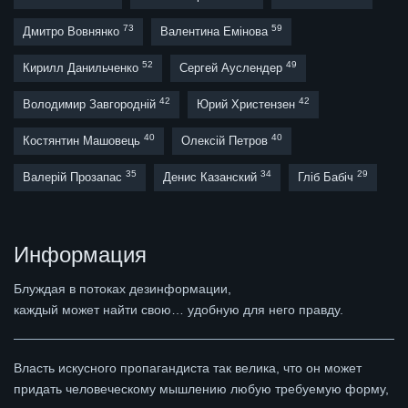
73
59
Дмитро Вовнянко
Валентина Емінова
52
49
Кирилл Данильченко
Сергей Ауслендер
42
42
Володимир Завгородній
Юрий Христензен
40
40
Костянтин Машовець
Олексій Петров
35
34
29
Валерій Прозапас
Денис Казанский
Гліб Бабіч
Информация
Блуждая в потоках дезинформации,
каждый может найти свою… удобную для него правду.
Власть искусного пропагандиста так велика, что он может
придать человеческому мышлению любую требуемую форму,