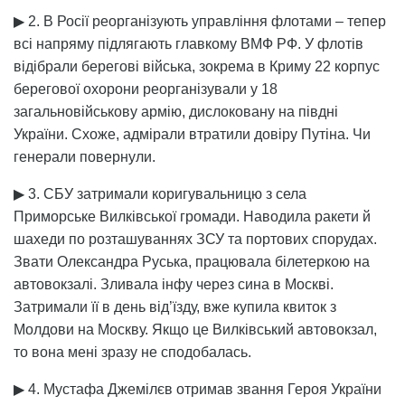
▶ 2. В Росії реорганізують управління флотами – тепер
всі напряму підлягають главкому ВМФ РФ. У флотів
відібрали берегові війська, зокрема в Криму 22 корпус
берегової охорони реорганізували у 18
загальновійськову армію, дислоковану на півдні
України. Схоже, адмірали втратили довіру Путіна. Чи
генерали повернули.
▶ 3. СБУ затримали коригувальницю з села
Приморське Вилківської громади. Наводила ракети й
шахеди по розташуваннях ЗСУ та портових спорудах.
Звати Олександра Руська, працювала білетеркою на
автовокзалі. Зливала інфу через сина в Москві.
Затримали її в день від’їзду, вже купила квиток з
Молдови на Москву. Якщо це Вилківський автовокзал,
то вона мені зразу не сподобалась.
▶ 4. Мустафа Джемілєв отримав звання Героя України