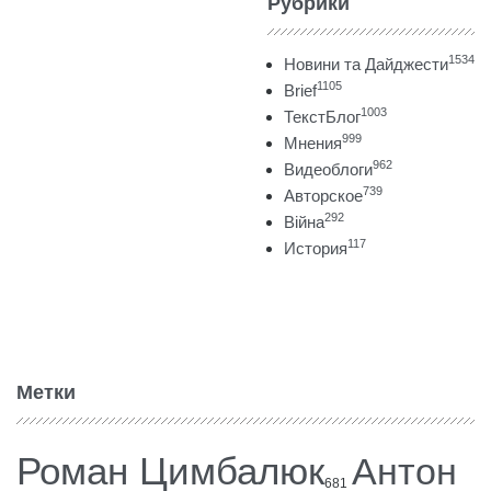
Рубрики
1534
Новини та Дайджести
1105
Brief
1003
ТекстБлог
999
Мнения
962
Видеоблоги
739
Авторское
292
Війна
117
История
Метки
Роман Цимбалюк
Антон
681