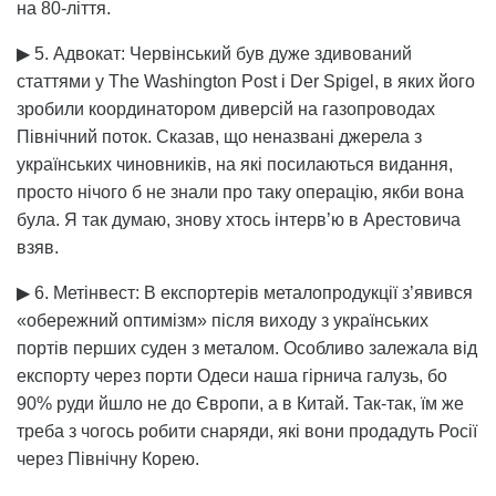
на 80-ліття.
▶ 5. Адвокат: Червінський був дуже здивований
статтями у The Washington Post i Der Spigel, в яких його
зробили координатором диверсій на газопроводах
Північний поток. Сказав, що неназвані джерела з
українських чиновників, на які посилаються видання,
просто нічого б не знали про таку операцію, якби вона
була. Я так думаю, знову хтось інтерв’ю в Арестовича
взяв.
▶ 6. Метінвест: В експортерів металопродукції з’явився
«обережний оптимізм» після виходу з українських
портів перших суден з металом. Особливо залежала від
експорту через порти Одеси наша гірнича галузь, бо
90% руди йшло не до Європи, а в Китай. Так-так, їм же
треба з чогось робити снаряди, які вони продадуть Росії
через Північну Корею.