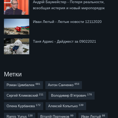
Андрій Баумейстер - Потеря реальности,
всеобщая истерия и новый миропорядок
Иван Лютый - Лютые новости 12112020
Таня Адамс - Дайджест за 09022021
Метки
681
653
Роман Цимбалюк
Антон Санченко
211
176
Сергей Климовский
Володимир В’ятрович
172
139
Олена Курбанова
Алексей Копытько
138
99
98
Ramis Yunus
Віталій Портников
Иван Лютый