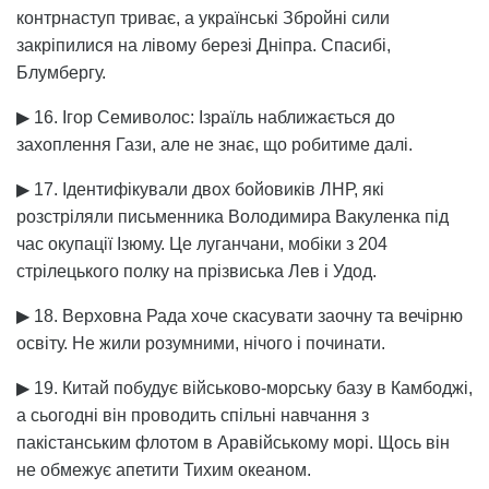
контрнаступ триває, а українські Збройні сили
закріпилися на лівому березі Дніпра. Спасибі,
Блумбергу.
▶ 16. Ігор Семиволос: Ізраїль наближається до
захоплення Гази, але не знає, що робитиме далі.
▶ 17. Ідентифікували двох бойовиків ЛНР, які
розстріляли письменника Володимира Вакуленка під
час окупації Ізюму. Це луганчани, мобіки з 204
стрілецького полку на прізвиська Лев і Удод.
▶ 18. Верховна Рада хоче скасувати заочну та вечірню
освіту. Не жили розумними, нічого і починати.
▶ 19. Китай побудує військово-морську базу в Камбоджі,
а сьогодні він проводить спільні навчання з
пакістанським флотом в Аравійському морі. Щось він
не обмежує апетити Тихим океаном.